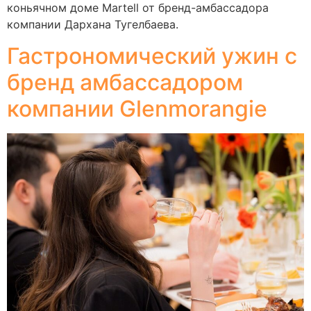
коньячном доме Martell от бренд-амбассадора
компании Дархана Тугелбаева.
Гастрономический ужин с
бренд амбассадором
компании Glenmorangie