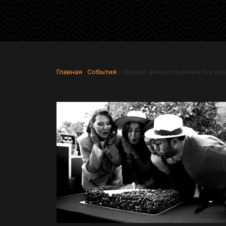
Главная
›
Cобытия
›
Первый день рождения Eva wine