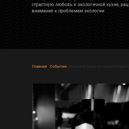
страстную любовь к экологичной кухне, ра
внимание к проблемам экологии
Главная
›
Cобытия
›
Восьмой ужин из серии Astana G